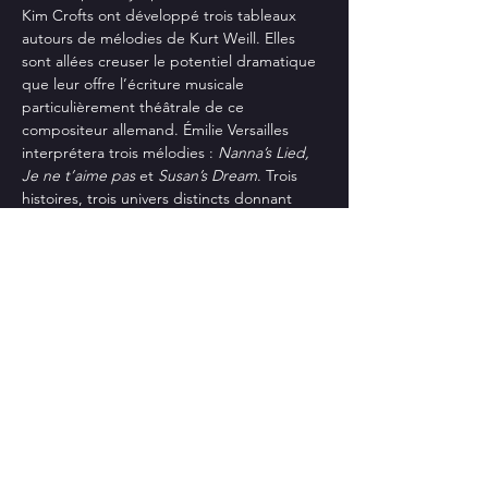
Kim Crofts ont développé trois tableaux 
autours de mélodies de Kurt Weill. Elles 
sont allées creuser le potentiel dramatique 
que leur offre l’écriture musicale 
particulièrement théâtrale de ce 
compositeur allemand. Émilie Versailles 
interprétera trois mélodies : 
Nanna’s Lied, 
Je ne t’aime pas 
et 
Susan’s Dream
. Trois 
histoires, trois univers distincts donnant 
tour à tour la parole à des femmes en proie 
à des problématiques variées: recherche 
Joué une première fois à la librairie 
féministe l’Euguélionne, 
Esquisses Lyriques 
est repris au Festival des Arts de la Ruelle 
pour son édition 2018.
Afficher plus