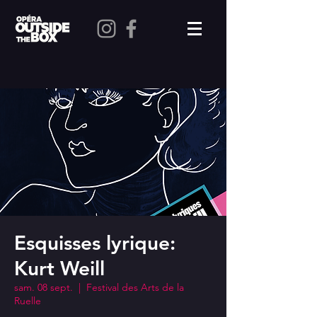
Esquisses lyrique:
Kurt Weill
sam. 08 sept.
  |  
Festival des Arts de la
Ruelle