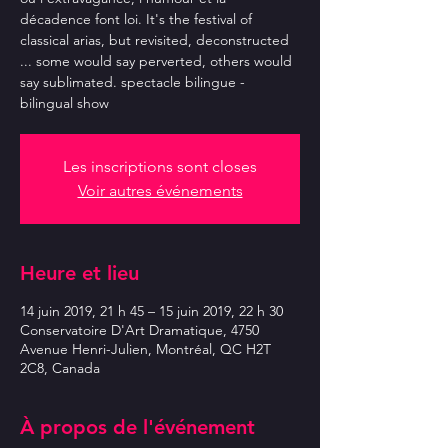
décadence font loi. It's the festival of
classical arias, but revisited, deconstructed
... some would say perverted, others would
say sublimated. spectacle bilingue -
bilingual show
Les inscriptions sont closes
Voir autres événements
Heure et lieu
14 juin 2019, 21 h 45 – 15 juin 2019, 22 h 30
Conservatoire D'Art Dramatique, 4750
Avenue Henri-Julien, Montréal, QC H2T
2C8, Canada
À propos de l'événement