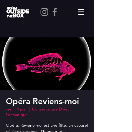
Opéra Reviens-moi
ven. 14 juin
  |  
Conservatoire D'Art
Dramatique
Opéra, Reviens-moi est une fête, un cabaret
où l'extravagance, l’humour et la