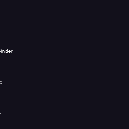
inder  
o 
y